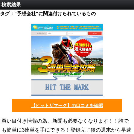
検索結果
タグ："予想会社"に関連付けられているもの
【ヒットザマーク】の口コミを確認
買い目付き情報の為、新聞も必要なくなります！！誰で
も簡単に3連単を手にできる！登録完了後の週末から早速