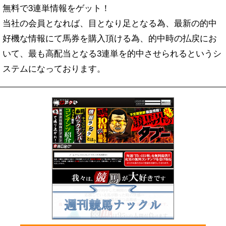
無料で3連単情報をゲット！
当社の会員となれば、目となり足となる為、最新の的中
好機な情報にて馬券を購入頂ける為、的中時の払戻にお
いて、最も高配当となる3連単を的中させられるというシ
ステムになっております。