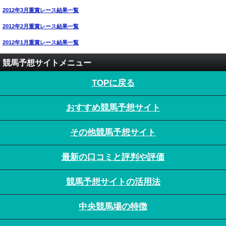
2012年3月重賞レース結果一覧
2012年2月重賞レース結果一覧
2012年1月重賞レース結果一覧
競馬予想サイトメニュー
TOPに戻る
おすすめ競馬予想サイト
その他競馬予想サイト
最新の口コミと評判や評価
競馬予想サイトの活用法
中央競馬場の特徴