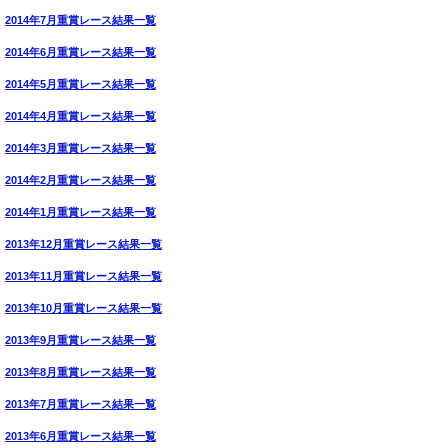
2014年7月重賞レース結果一覧
2014年6月重賞レース結果一覧
2014年5月重賞レース結果一覧
2014年4月重賞レース結果一覧
2014年3月重賞レース結果一覧
2014年2月重賞レース結果一覧
2014年1月重賞レース結果一覧
2013年12月重賞レース結果一覧
2013年11月重賞レース結果一覧
2013年10月重賞レース結果一覧
2013年9月重賞レース結果一覧
2013年8月重賞レース結果一覧
2013年7月重賞レース結果一覧
2013年6月重賞レース結果一覧