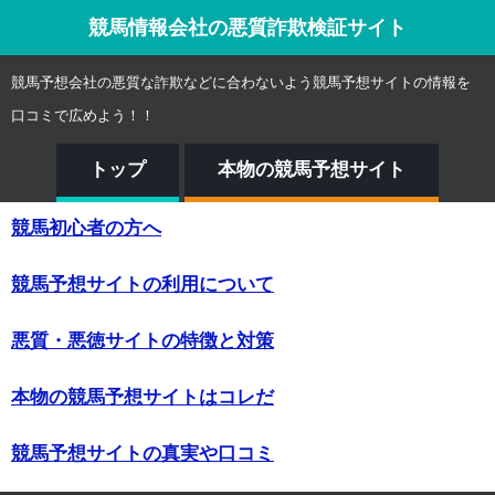
競馬情報会社の悪質詐欺検証サイト
競馬予想会社の悪質な詐欺などに合わないよう競馬予想サイトの情報を
口コミで広めよう！！
トップ
本物の競馬予想サイト
競馬初心者の方へ
競馬予想サイトの利用について
悪質・悪徳サイトの特徴と対策
本物の競馬予想サイトはコレだ
競馬予想サイトの真実や口コミ