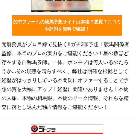
的中ファームの競馬予想サイトは本物？悪質？口コミ
や評判を無料で確認！
元厩務員がプロ目線で見抜く!!ガチ3頭予想！競馬関係者
監修、本当のプロの実力をご堪能ください！星の数ほど
存在する自称馬券師。一体、ホンモノは何人いるのだろ
うか...その疑惑を晴らすべく、弊社は明確な根拠として
経歴がはっきりしている本間氏にオファーすることで予
想の質を大幅にアップ！経歴に間違いありません！本物
の人脈、本物の相馬眼、本物のリーク情報、それらを精
査に落とし込んだ独占情報をご堪能ください！