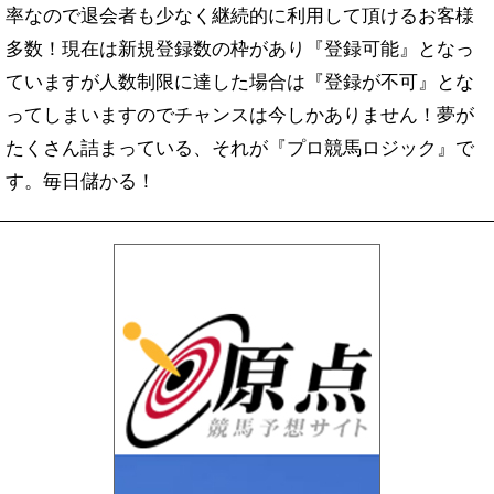
率なので退会者も少なく継続的に利用して頂けるお客様
多数！現在は新規登録数の枠があり『登録可能』となっ
ていますが人数制限に達した場合は『登録が不可』とな
ってしまいますのでチャンスは今しかありません！夢が
たくさん詰まっている、それが『プロ競馬ロジック』で
す。毎日儲かる！