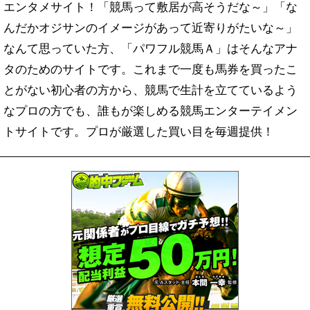
エンタメサイト！「競馬って敷居が高そうだな～」「な
んだかオジサンのイメージがあって近寄りがたいな～」
なんて思っていた方、「パワフル競馬Ａ」はそんなアナ
タのためのサイトです。これまで一度も馬券を買ったこ
とがない初心者の方から、競馬で生計を立てているよう
なプロの方でも、誰もが楽しめる競馬エンターテイメン
トサイトです。プロが厳選した買い目を毎週提供！