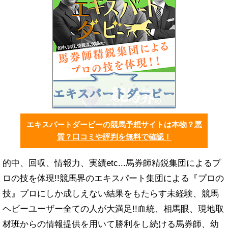
エキスパートダービーの競馬予想サイトは本物？悪
質？口コミや評判を無料で確認！
的中、回収、情報力、実績etc...馬券師精鋭集団によるプ
ロの技を体現!!競馬界のエキスパート集団による『プロの
技』プロにしか成しえない結果をもたらす未経験、競馬
ヘビーユーザー全ての人が大満足!!血統、相馬眼、現地取
材班からの情報提供を用いて勝利をし続ける馬券師、幼