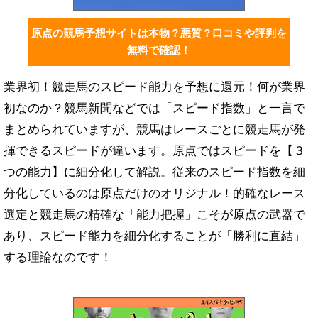
原点の競馬予想サイトは本物？悪質？口コミや評判を
無料で確認！
業界初！競走馬のスピード能力を予想に還元！何が業界
初なのか？競馬新聞などでは「スピード指数」と一言で
まとめられていますが、競馬はレースごとに競走馬が発
揮できるスピードが違います。原点ではスピードを【３
つの能力】に細分化して解説。従来のスピード指数を細
分化しているのは原点だけのオリジナル！的確なレース
選定と競走馬の精確な「能力把握」こそが原点の武器で
あり、スピード能力を細分化することが「勝利に直結」
する理論なのです！