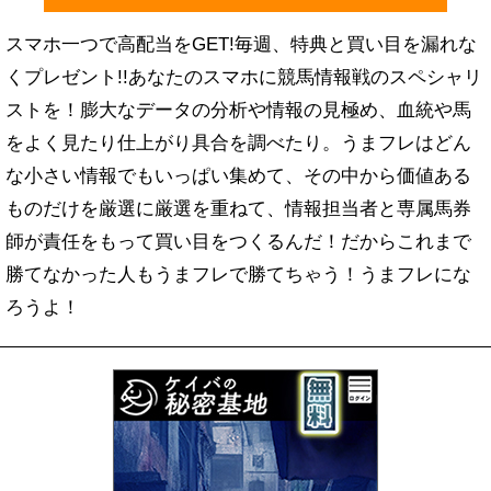
スマホ一つで高配当をGET!毎週、特典と買い目を漏れな
くプレゼント!!あなたのスマホに競馬情報戦のスペシャリ
ストを！膨大なデータの分析や情報の見極め、血統や馬
をよく見たり仕上がり具合を調べたり。うまフレはどん
な小さい情報でもいっぱい集めて、その中から価値ある
ものだけを厳選に厳選を重ねて、情報担当者と専属馬券
師が責任をもって買い目をつくるんだ！だからこれまで
勝てなかった人もうまフレで勝てちゃう！うまフレにな
ろうよ！