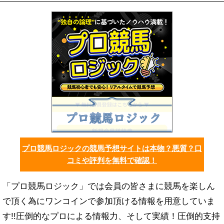
プロ競馬ロジックの競馬予想サイトは本物？悪質？口
コミや評判を無料で確認！
「プロ競馬ロジック」では会員の皆さまに競馬を楽しん
で頂く為にワンコインで参加頂ける情報を用意していま
す!!圧倒的なプロによる情報力、そして実績！圧倒的支持