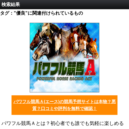
検索結果
タグ："優良"に関連付けられているもの
パワフル競馬Ａ(エース)の競馬予想サイトは本物？悪
質？口コミや評判を無料で確認！
パワフル競馬Ａとは？初心者でも誰でも気軽に楽しめる