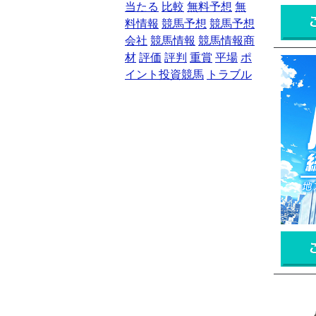
当たる
比較
無料予想
無
料情報
競馬予想
競馬予想
会社
競馬情報
競馬情報商
材
評価
評判
重賞
平場
ポ
イント投資競馬
トラブル