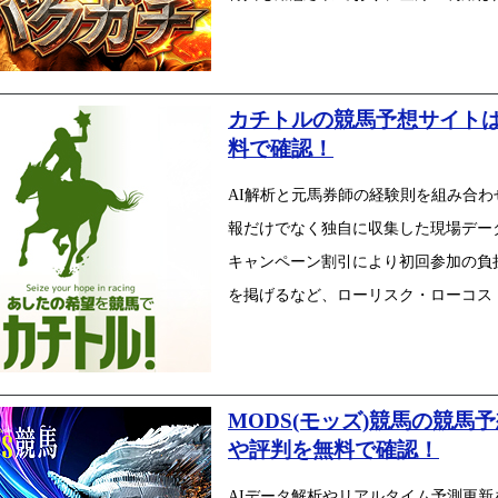
カチトルの競馬予想サイト
料で確認！
AI解析と元馬券師の経験則を組み合
報だけでなく独自に収集した現場デー
キャンペーン割引により初回参加の負担
を掲げるなど、ローリスク・ローコス
MODS(モッズ)競馬の競
や評判を無料で確認！
AIデータ解析やリアルタイム予測更