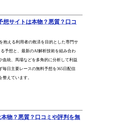
競馬予想サイトは本物？悪質？口コ
で負債を抱える利用者の救済を目的とした専門サ
よる予想と、最新のAI解析技術を組み合わ
や血統、馬場などを多角的に分析して利益
毎日主要レースの無料予想を365日配信
を整えています。
は本物？悪質？口コミや評判を無