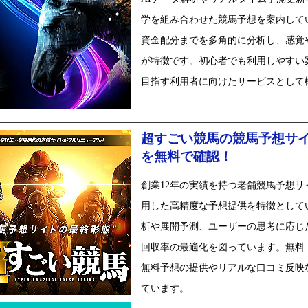
学を組み合わせた競馬予想を案内して
資金配分までを多角的に分析し、感覚
が特徴です。初心者でも利用しやすい
目指す利用者に向けたサービスとして
超すごい競馬の競馬予想サ
を無料で確認！
創業12年の実績を持つ老舗競馬予想サ
用した高精度な予想提供を特徴として
析や展開予測、ユーザーの思考に応じ
回収率の最適化を図っています。無料
無料予想の提供やリアルな口コミ反映
ています。