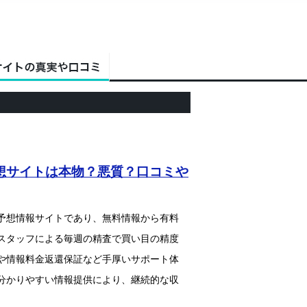
馬予想サイトは本物？悪質？口コミや
予想情報サイトであり、無料情報から有料
スタッフによる毎週の精査で買い目の精度
や情報料金返還保証など手厚いサポート体
分かりやすい情報提供により、継続的な収