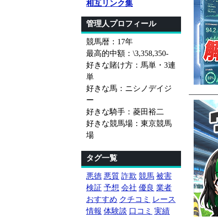
相互リンク集
管理人プロフィール
競馬暦：17年
最高的中額：\3,358,350-
好きな賭け方：馬単・3連
単
好きな馬：ニシノデイジ
ー
好きな騎手：菱田裕二
好きな競馬場：東京競馬
場
タグ一覧
悪徳
悪質
詐欺
競馬
被害
検証
予想
会社
優良
業者
おすすめ
クチコミ
レース
情報
体験談
口コミ
実績