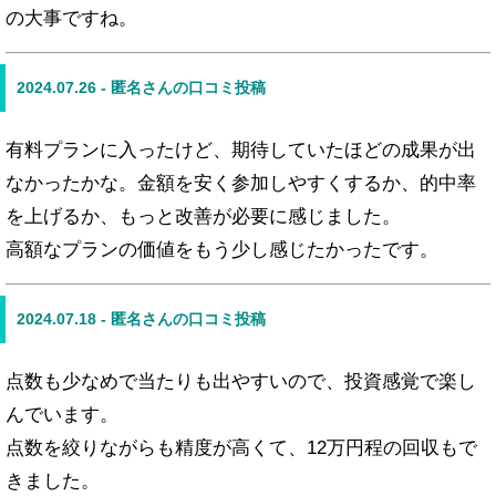
の大事ですね。
2024.07.26 - 匿名さんの口コミ投稿
有料プランに入ったけど、期待していたほどの成果が出
なかったかな。金額を安く参加しやすくするか、的中率
を上げるか、もっと改善が必要に感じました。
高額なプランの価値をもう少し感じたかったです。
2024.07.18 - 匿名さんの口コミ投稿
点数も少なめで当たりも出やすいので、投資感覚で楽し
んでいます。
点数を絞りながらも精度が高くて、12万円程の回収もで
きました。