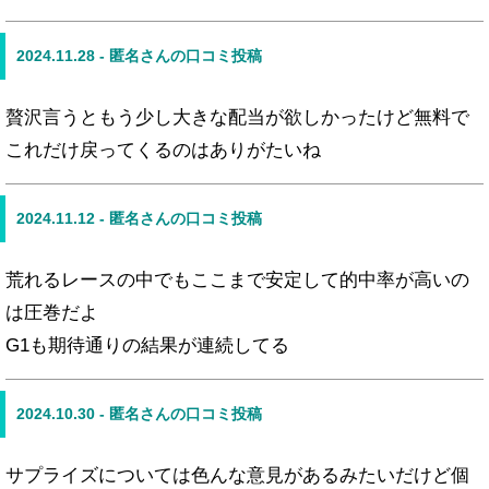
2024.11.28 - 匿名さんの口コミ投稿
贅沢言うともう少し大きな配当が欲しかったけど無料で
これだけ戻ってくるのはありがたいね
2024.11.12 - 匿名さんの口コミ投稿
荒れるレースの中でもここまで安定して的中率が高いの
は圧巻だよ
G1も期待通りの結果が連続してる
2024.10.30 - 匿名さんの口コミ投稿
サプライズについては色んな意見があるみたいだけど個