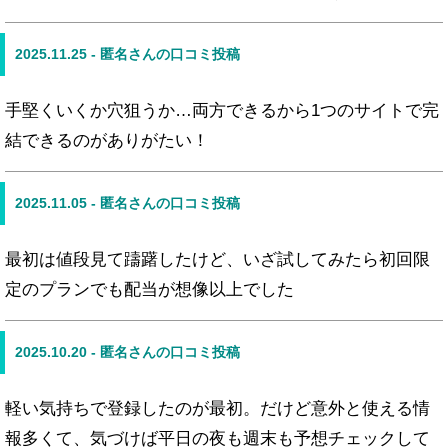
2025.11.25 - 匿名さんの口コミ投稿
手堅くいくか穴狙うか…両方できるから1つのサイトで完
結できるのがありがたい！
2025.11.05 - 匿名さんの口コミ投稿
最初は値段見て躊躇したけど、いざ試してみたら初回限
定のプランでも配当が想像以上でした
2025.10.20 - 匿名さんの口コミ投稿
軽い気持ちで登録したのが最初。だけど意外と使える情
報多くて、気づけば平日の夜も週末も予想チェックして