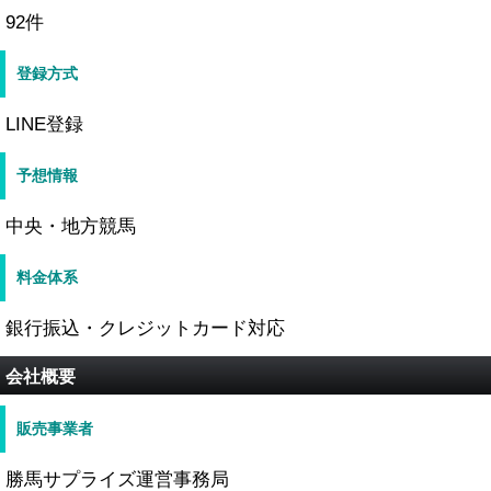
92件
登録方式
LINE登録
予想情報
中央・地方競馬
料金体系
銀行振込・クレジットカード対応
会社概要
販売事業者
勝馬サプライズ運営事務局