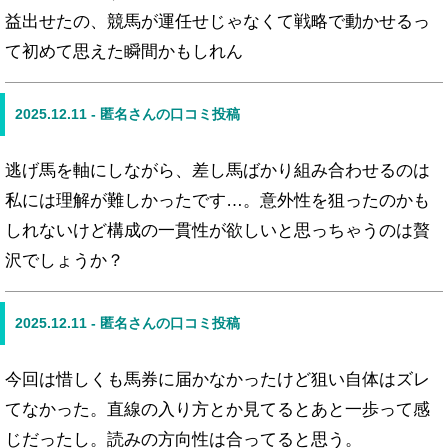
益出せたの、競馬が運任せじゃなくて戦略で動かせるっ
て初めて思えた瞬間かもしれん
2025.12.11 - 匿名さんの口コミ投稿
逃げ馬を軸にしながら、差し馬ばかり組み合わせるのは
私には理解が難しかったです…。意外性を狙ったのかも
しれないけど構成の一貫性が欲しいと思っちゃうのは贅
沢でしょうか？
2025.12.11 - 匿名さんの口コミ投稿
今回は惜しくも馬券に届かなかったけど狙い自体はズレ
てなかった。直線の入り方とか見てるとあと一歩って感
じだったし。読みの方向性は合ってると思う。