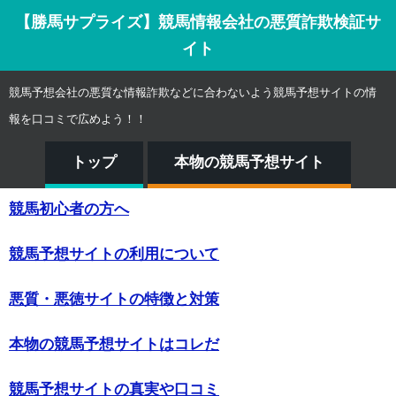
【勝馬サプライズ】競馬情報会社の悪質詐欺検証サ
イト
競馬予想会社の悪質な情報詐欺などに合わないよう競馬予想サイトの情
報を口コミで広めよう！！
トップ
本物の競馬予想サイト
競馬初心者の方へ
競馬予想サイトの利用について
悪質・悪徳サイトの特徴と対策
本物の競馬予想サイトはコレだ
競馬予想サイトの真実や口コミ