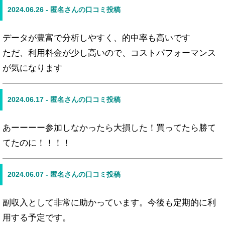
2024.06.26 - 匿名さんの口コミ投稿
データが豊富で分析しやすく、的中率も高いです
ただ、利用料金が少し高いので、コストパフォーマンス
が気になります
2024.06.17 - 匿名さんの口コミ投稿
あーーーー参加しなかったら大損した！買ってたら勝て
てたのに！！！！
2024.06.07 - 匿名さんの口コミ投稿
副収入として非常に助かっています。今後も定期的に利
用する予定です。