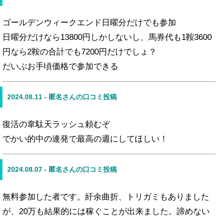
ゴールデンウィークエンド日曜分だけでも参加
日曜分だけなら13800円しかしないし、馬券代も1鞍3600
円なら2鞍の合計でも7200円だけでしょ？
だいぶお手頃価格で参加できる
2024.08.11 - 匿名さんの口コミ投稿
復活の韋駄天ラッシュ頼むぞ
でかい的中の連発で最高の週にしてほしい！
2024.08.07 - 匿名さんの口コミ投稿
無料参加した者です。紆余曲折、トリガミもありました
が、20万も結果的には稼ぐことが出来ました。諦めない