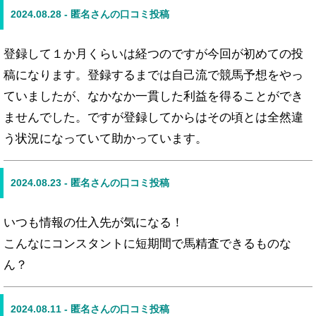
2024.08.28 - 匿名さんの口コミ投稿
登録して１か月くらいは経つのですが今回が初めての投
稿になります。登録するまでは自己流で競馬予想をやっ
ていましたが、なかなか一貫した利益を得ることができ
ませんでした。ですが登録してからはその頃とは全然違
う状況になっていて助かっています。
2024.08.23 - 匿名さんの口コミ投稿
いつも情報の仕入先が気になる！
こんなにコンスタントに短期間で馬精査できるものな
ん？
2024.08.11 - 匿名さんの口コミ投稿