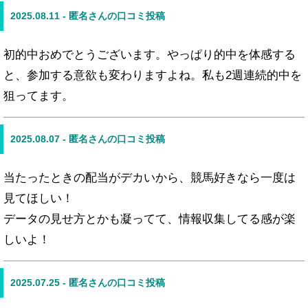
2025.08.11 - 匿名さんの口コミ投稿
初的中おめでとうございます。やっぱり的中を体感する
と、参加する意欲も変わりますよね。私も2週連続的中を
狙ってます。
2025.08.07 - 匿名さんの口コミ投稿
当たったときの配当がデカいから、競馬好きなら一度は
見てほしい！
データの見せ方とかも凝ってて、情報収集してる感が楽
しいよ！
2025.07.25 - 匿名さんの口コミ投稿