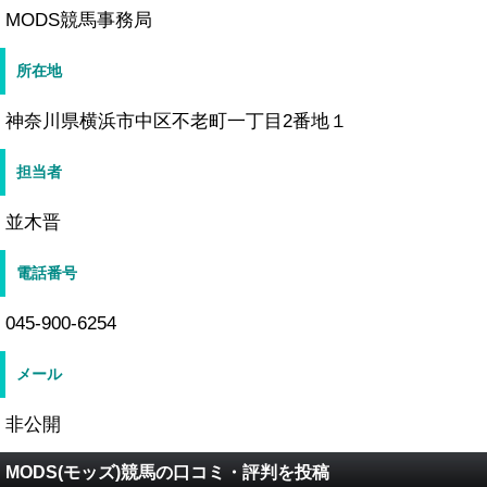
MODS競馬事務局
所在地
神奈川県横浜市中区不老町一丁目2番地１
担当者
並木晋
電話番号
045-900-6254
メール
非公開
MODS(モッズ)競馬の口コミ・評判を投稿