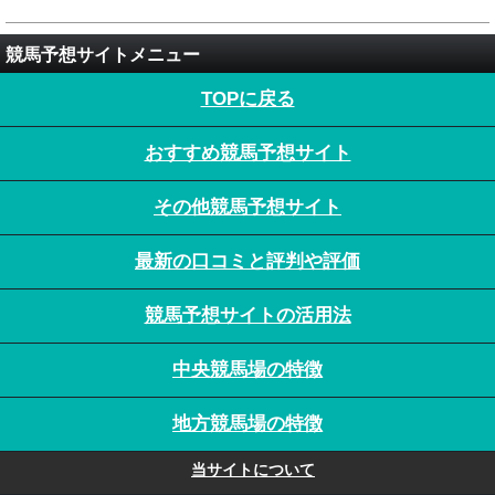
競馬予想サイトメニュー
TOPに戻る
おすすめ競馬予想サイト
その他競馬予想サイト
最新の口コミと評判や評価
競馬予想サイトの活用法
中央競馬場の特徴
地方競馬場の特徴
当サイトについて