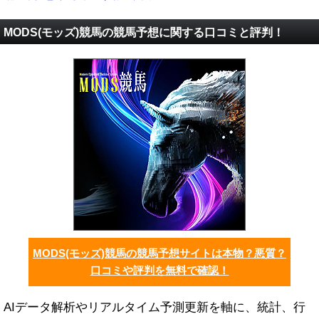
MODS(モッズ)競馬の競馬予想に関する口コミと評判！
MODS(モッズ)競馬の競馬予想サイトは本物？悪質？
口コミや評判を無料で確認！
AIデータ解析やリアルタイム予測更新を軸に、統計、行