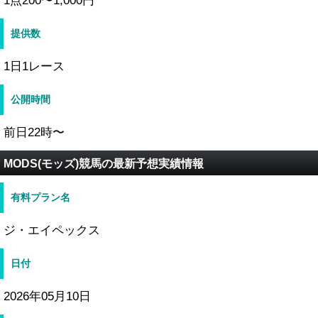
1点200〜1,000円
提供数
1日1レース
公開時間
前日22時〜
MODS(モッズ)競馬の最新予想実績情報
有料プラン名
ジ・エイペックス
日付
2026年05月10日