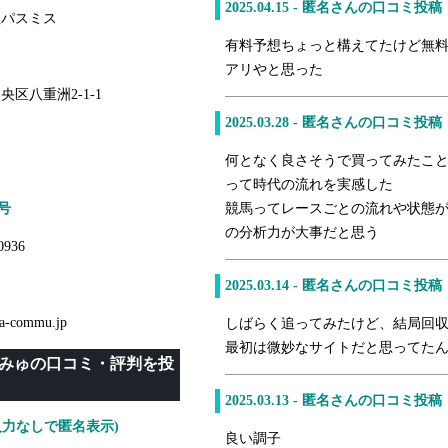
2025.04.15 - 匿名さんの口コミ投稿
社パスミス
有料予想ちょっと構えてたけど無
アリやと思った
央区八重洲2-1-1
2025.03.28 - 匿名さんの口コミ投稿
何となく良さそうで買ってみたこ
って時代の流れを実感した
号
競馬ってレースごとの流れや状態
の分析力が大事だと思う
0936
2025.03.14 - 匿名さんの口コミ投稿
a-commu.jp
しばらく追ってみたけど、結局回
最初は微妙なサイトだと思ってた
みゅの口コミ・評判を投
2025.03.13 - 匿名さんの口コミ投稿
入力なしで匿名表示)
良い調子