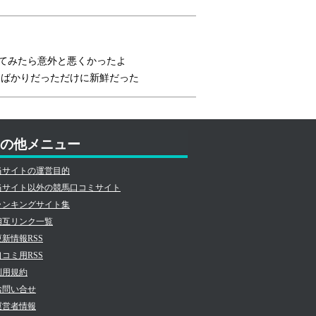
てみたら意外と悪くかったよ
てばかりだっただけに新鮮だった
の他メニュー
当サイトの運営目的
当サイト以外の競馬口コミサイト
ランキングサイト集
相互リンク一覧
更新情報RSS
口コミ用RSS
利用規約
お問い合せ
運営者情報