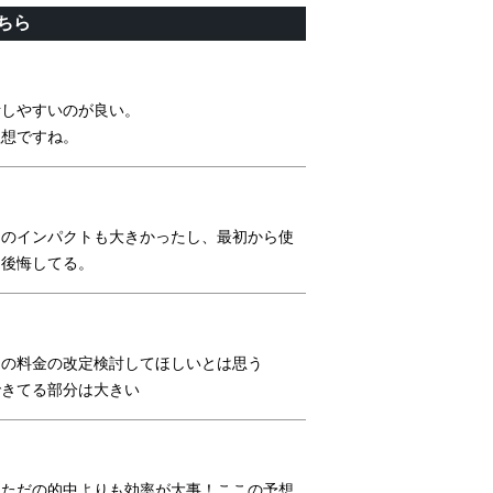
ちら
断しやすいのが良い。
理想ですね。
当のインパクトも大きかったし、最初から使
と後悔してる。
ンの料金の改定検討してほしいとは思う
できてる部分は大きい
、ただの的中よりも効率が大事！ここの予想