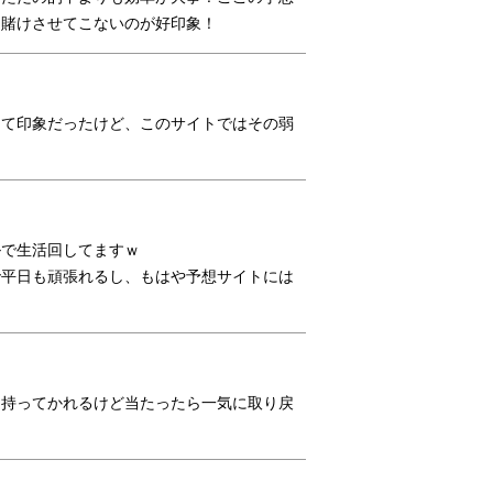
に賭けさせてこないのが好印象！
って印象だったけど、このサイトではその弱
！
ルで生活回してますｗ
で平日も頑張れるし、もはや予想サイトには
り持ってかれるけど当たったら一気に取り戻