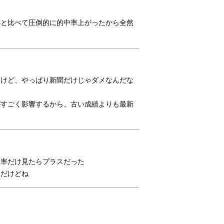
料と比べて圧倒的に的中率上がったから全然
とけど、やっぱり新聞だけじゃダメなんだな
がすごく影響するから、古い成績よりも最新
収率だけ見たらプラスだった
んだけどね