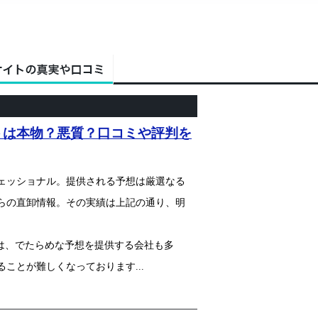
トは本物？悪質？口コミや評判を
ェッショナル。提供される予想は厳選なる
らの直卸情報。その実績は上記の通り、明
には、でたらめな予想を提供する会社も多
ことが難しくなっております...