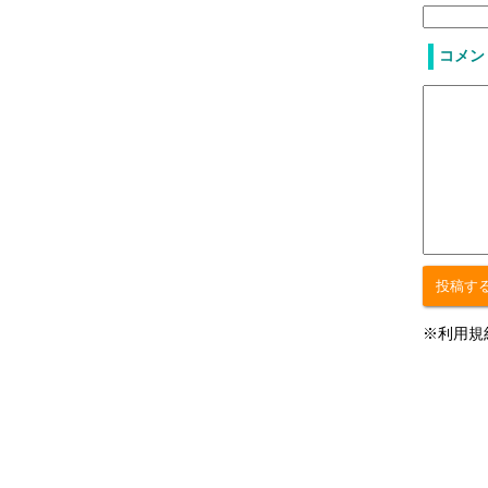
コメン
※利用規