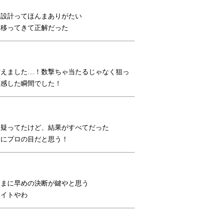
る設計ってほんまありがたい
ら移ってきて正解だった
震えました…！数撃ちゃ当たるじゃなく狙っ
実感した瞬間でした！
直疑ってたけど、結果がすべてだった
全にプロの目だと思う！
んまに早めの決断が鍵やと思う
サイトやわ