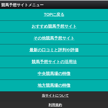
競馬予想サイトメニュー
TOPに戻る
おすすめ競馬予想サイト
その他競馬予想サイト
最新の口コミと評判や評価
競馬予想サイトの活用法
中央競馬場の特徴
地方競馬場の特徴
当サイトについて
利用規約