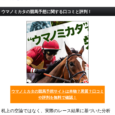
ウマノミカタの競馬予想に関する口コミと評判！
ウマノミカタの競馬予想サイトは本物？悪質？口コミ
や評判を無料で確認！
机上の空論ではなく、実際のレース結果に基づいた分析