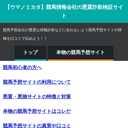
【ウマノミカタ】競馬情報会社の悪質詐欺検証サイ
ト
競馬予想会社の悪質な情報詐欺などに合わないよう競馬予想サイトの情
報を口コミで広めよう！！
トップ
本物の競馬予想サイト
競馬初心者の方へ
競馬予想サイトの利用について
悪質・悪徳サイトの特徴と対策
本物の競馬予想サイトはコレだ
競馬予想サイトの真実や口コミ