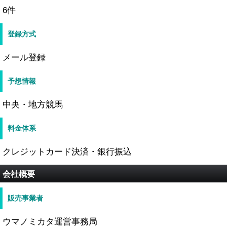
6件
登録方式
メール登録
予想情報
中央・地方競馬
料金体系
クレジットカード決済・銀行振込
会社概要
販売事業者
ウマノミカタ運営事務局