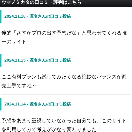
ウマノミカタの口コミ・評判はこちら
2024.11.18 - 匿名さんの口コミ投稿
俺的「さすがプロの出す予想だな」と思わせてくれる唯
一のサイト
2024.11.15 - 匿名さんの口コミ投稿
ここ有料プランも試してみたくなる絶妙なバランスが商
売上手ですね～
2024.11.14 - 匿名さんの口コミ投稿
予想をあまり重視していなかった自分でも、このサイト
を利用してみて考えがかなり変わりました！