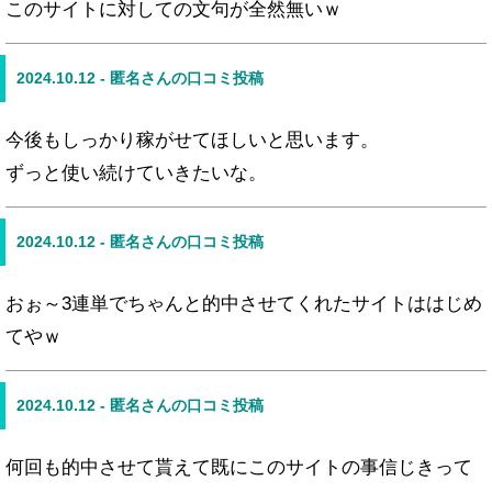
このサイトに対しての文句が全然無いｗ
2024.10.12 - 匿名さんの口コミ投稿
今後もしっかり稼がせてほしいと思います。
ずっと使い続けていきたいな。
2024.10.12 - 匿名さんの口コミ投稿
おぉ～3連単でちゃんと的中させてくれたサイトははじめ
てやｗ
2024.10.12 - 匿名さんの口コミ投稿
何回も的中させて貰えて既にこのサイトの事信じきって