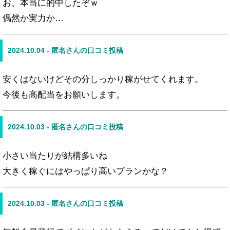
お、本当に的中したぞｗ
偶然か実力か…
2024.10.04 - 匿名さんの口コミ投稿
安くはないけどその分しっかり稼がせてくれます。
今後も高配当をお願いします。
2024.10.03 - 匿名さんの口コミ投稿
小さい当たりが結構多いね
大きく稼ぐにはやっぱり高いプランかな？
2024.10.03 - 匿名さんの口コミ投稿