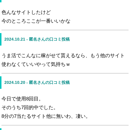
色んなサイトしたけど
今のところここが一番いいかな
2024.10.21 - 匿名さんの口コミ投稿
うま活でこんなに稼がせて貰えるなら、もう他のサイト
使わなくていいやって気持ちｗ
2024.10.20 - 匿名さんの口コミ投稿
今日で使用8回目。
そのうち7回的中でした。
8分の7当たるサイト他に無いわ、凄い。