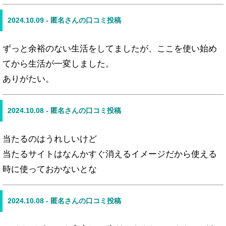
2024.10.09 - 匿名さんの口コミ投稿
ずっと余裕のない生活をしてましたが、ここを使い始め
てから生活が一変しました。
ありがたい。
2024.10.08 - 匿名さんの口コミ投稿
当たるのはうれしいけど
当たるサイトはなんかすぐ消えるイメージだから使える
時に使っておかないとな
2024.10.08 - 匿名さんの口コミ投稿