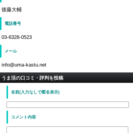
後藤大輔
電話番号
03-6328-0523
メール
info@uma-kastu.net
うま活の口コミ・評判を投稿
名前(入力なしで匿名表示)
コメント内容