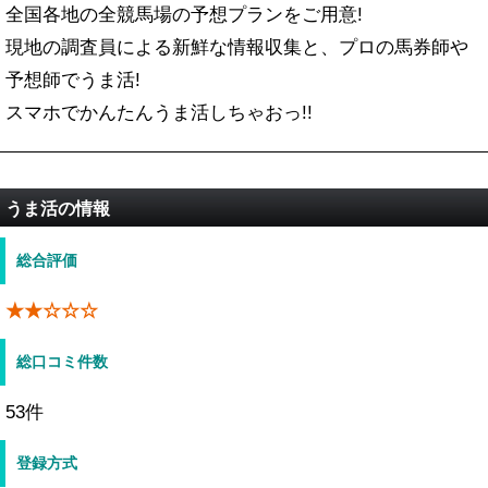
全国各地の全競馬場の予想プランをご用意!
現地の調査員による新鮮な情報収集と、プロの馬券師や
予想師でうま活!
スマホでかんたんうま活しちゃおっ!!
うま活の情報
総合評価
★★☆☆☆
総口コミ件数
53件
登録方式