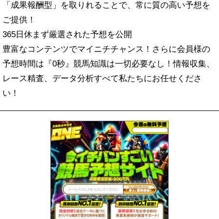
「成果報酬型」を取りれることで、常に質の高い予想を
ご提供！
365日休まず厳選された予想を公開
豊富なコンテンツでマイニチチャンス！さらに会員様の
予想時間は『0秒』競馬知識は一切必要なし！情報収集、
レース精査、データ分析すべて私たちにお任せくださ
い！