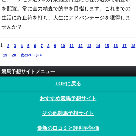
を配置。常に全力精査で的中を目指します。これまでの
生活に終止符を打ち、人生にアドバンテージを獲得しま
せんか？
1
2
3
4
5
6
7
8
9
10
11
12
13
14
15
16
17
18
19
20
次のページ >
競馬予想サイトメニュー
TOPに戻る
おすすめ競馬予想サイト
その他競馬予想サイト
最新の口コミと評判や評価