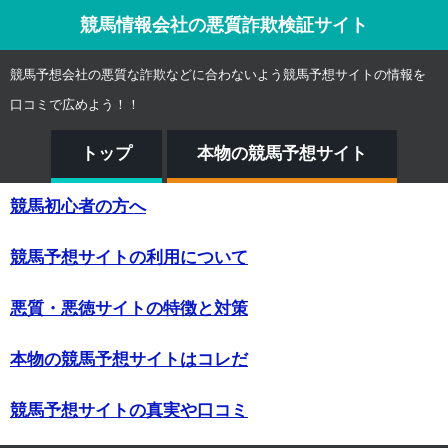
競馬情報会社の悪質詐欺検証サイト
競馬予想会社の悪質な詐欺などに合わないよう競馬予想サイトの情報を
口コミで広めよう！！
トップ
本物の競馬予想サイト
競馬初心者の方へ
競馬予想サイトの利用について
悪質・悪徳サイトの特徴と対策
本物の競馬予想サイトはコレだ
競馬予想サイトの真実や口コミ