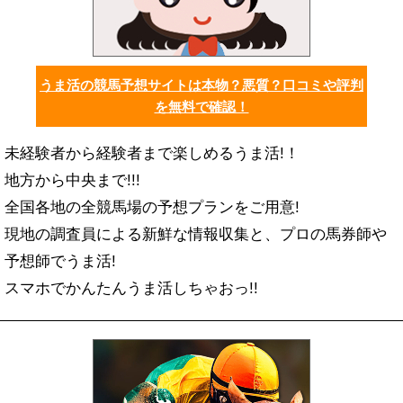
うま活の競馬予想サイトは本物？悪質？口コミや評判
を無料で確認！
未経験者から経験者まで楽しめるうま活!！
地方から中央まで!!!
全国各地の全競馬場の予想プランをご用意!
現地の調査員による新鮮な情報収集と、プロの馬券師や
予想師でうま活!
スマホでかんたんうま活しちゃおっ!!