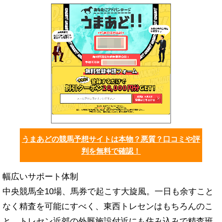
うまあどの競馬予想サイトは本物？悪質？口コミや評
判を無料で確認！
幅広いサポート体制
中央競馬全10場、馬券で起こす大旋風。一日も余すこと
なく精査を可能にすべく、東西トレセンはもちろんのこ
と、トレセン近郊の外厩施設付近にも住み込みで精査班