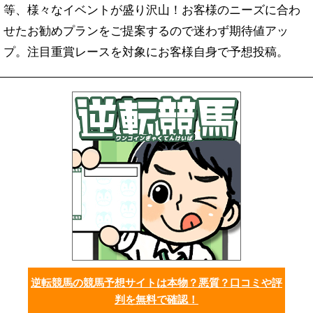
等、様々なイベントが盛り沢山！お客様のニーズに合わ
せたお勧めプランをご提案するので迷わず期待値アッ
プ。注目重賞レースを対象にお客様自身で予想投稿。
逆転競馬の競馬予想サイトは本物？悪質？口コミや評
判を無料で確認！