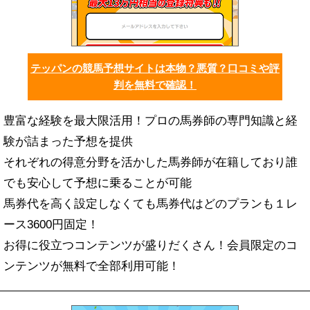
テッパンの競馬予想サイトは本物？悪質？口コミや評
判を無料で確認！
豊富な経験を最大限活用！プロの馬券師の専門知識と経
験が詰まった予想を提供
それぞれの得意分野を活かした馬券師が在籍しており誰
でも安心して予想に乗ることが可能
馬券代を高く設定しなくても馬券代はどのプランも１レ
ース3600円固定！
お得に役立つコンテンツが盛りだくさん！会員限定のコ
ンテンツが無料で全部利用可能！